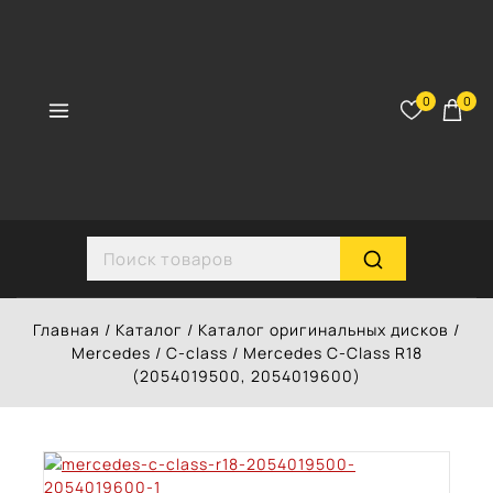
Перейти
к
контенту
0
0
Search for:
Главная
/
Каталог
/
Каталог оригинальных дисков
/
Mercedes
/
C-class
/
Mercedes C-Class R18
(2054019500, 2054019600)