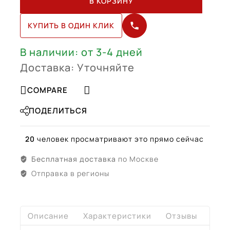
В КОРЗИНУ
C-
Class
КУПИТЬ В ОДИН КЛИК
R18
(2054019500,
2054019600)
В наличии: от 3-4 дней
Доставка: Уточняйте
COMPARE
ПОДЕЛИТЬСЯ
20
человек просматривают это прямо сейчас
Бесплатная доставка
по Москве
Отправка в регионы
Описание
Характеристики
Отзывы
Дост