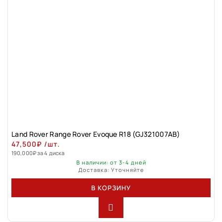
Land Rovеr Rаngе Rоver Evоque R18 (GJ321007АВ)
47,500
₽
/шт.
190,000
₽
за 4 диска
В наличии: от 3-4 дней
Доставка: Уточняйте
В КОРЗИНУ